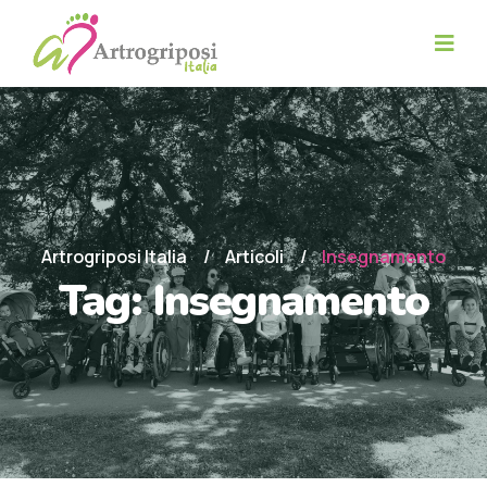
Artrogriposi Italia
Articoli
Insegnamento
Tag:
Insegnamento