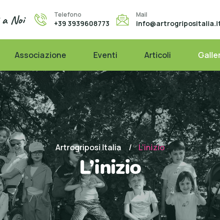
Telefono
Mail
i a Noi
+39 3939608773
info@artrogripositalia.i
Associazione
Eventi
Articoli
Galle
Artrogriposi Italia
L’inizio
L’inizio