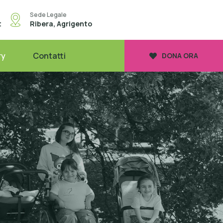
Sede Legale
t
Ribera, Agrigento
ry
Contatti
DONA ORA