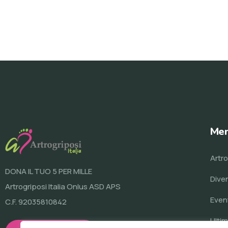
Men
Artro
DONA IL TUO 5 PER MILLE
Dive
Artrogriposi Italia Onlus ASD APS
Even
C.F. 92035810842
Ultim