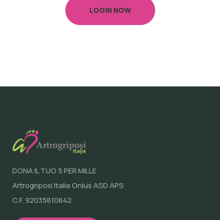
LOGIN NOW
DONA IL TUO 5 PER MILLE
Artrogriposi Italia Onlus ASD APS
C.F. 92035810842