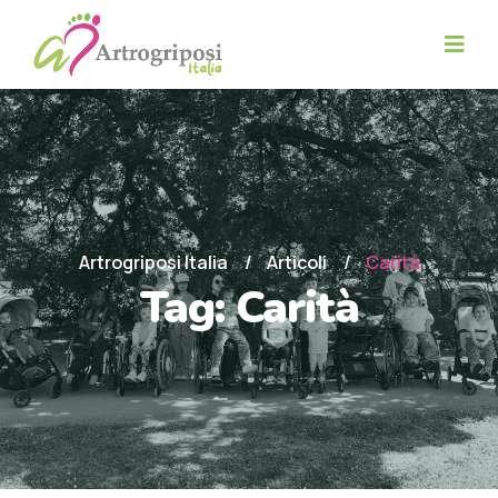
Artrogriposi Italia
Articoli
Carità
Tag:
Carità